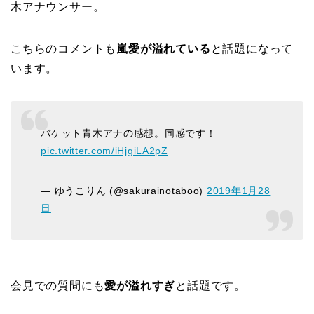
木アナウンサー。
こちらのコメントも
嵐愛が溢れている
と話題になって
います。
バケット青木アナの感想。同感です！
pic.twitter.com/iHjgiLA2pZ
— ゆうこりん (@sakurainotaboo)
2019年1月28
日
会見での質問にも
愛が溢れすぎ
と話題です。