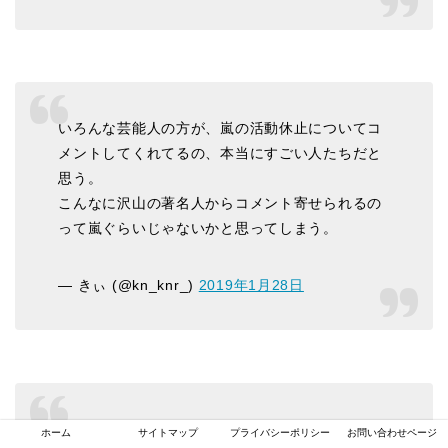
いろんな芸能人の方が、嵐の活動休止についてコ
メントしてくれてるの、本当にすごい人たちだと
思う。
こんなに沢山の著名人からコメント寄せられるの
って嵐ぐらいじゃないかと思ってしまう。
— きぃ (@kn_knr_)
2019年1月28日
嵐の活動休止に伴って色んな芸能人や著名人がコ
ホーム
サイトマップ
プライバシーポリシー
お問い合わせページ