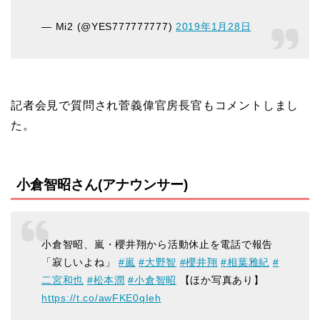
— Mi2 (@YES777777777)
2019年1月28日
記者会見で質問され菅義偉官房長官もコメントしまし
た。
小倉智昭さん(アナウンサー)
小倉智昭、嵐・櫻井翔から活動休止を電話で報告
「寂しいよね」
#嵐
#大野智
#櫻井翔
#相葉雅紀
#
二宮和也
#松本潤
#小倉智昭
【ほか写真あり】
https://t.co/awFKE0qIeh