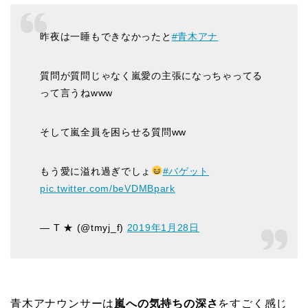
昨夜は一睡もできなかったと
#青木アナ
質問が質問じゃなく嵐愛の主張になっちゃってる
って言うねwww
そして嵐全員を困らせる質問ww
もう愛に溢れ過ぎでしょ
#バゲット
pic.twitter.com/beVDMBpark
— T ★ (@tmyj_f)
2019年1月28日
青木アナウンサーは
嵐への気持ちの深さ
をすごく感じ