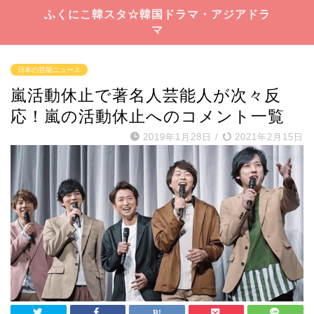
ふくにこ韓スタ☆韓国ドラマ・アジアドラ
マ
日本の芸能ニュース
嵐活動休止で著名人芸能人が次々反
応！嵐の活動休止へのコメント一覧
2019年1月28日
/
2021年2月15日