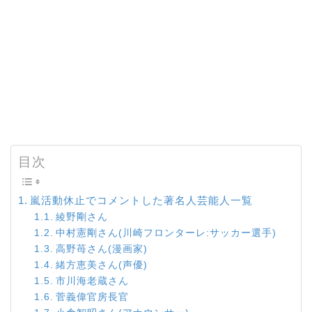
目次
嵐活動休止でコメントした著名人芸能人一覧
綾野剛さん
中村憲剛さん(川崎フロンターレ:サッカー選手)
高野苺さん(漫画家)
緒方恵美さん(声優)
市川海老蔵さん
菅義偉官房長官