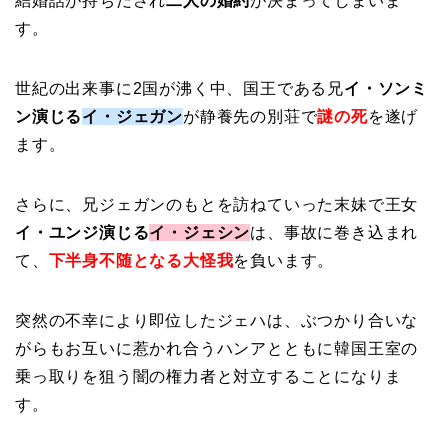
結婚話が持ちだされ
二人の婚約
が決まってしまいま
す。
世紀の出来事に2国が沸く中、国王である兄
イ・ソンミ
ン演じる
イ・ジェガン
が静養先の別荘で
謎の死
を遂げ
ます。
さらに、兄ジェガンのもとを訪ねていった末妹で王女
イ・ユンジ演じる
イ・ジェシン
は、事故に巻き込まれ
て、
下半身不随となる大怪我
を負います。
突然の不幸により即位したジェハは、ぶつかり合いな
がらもお互いに惹かれ合うハンアとともに韓国王室の
乗っ取りを狙う闇の権力者と対立することになりま
す。