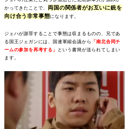
両国の関係者がお互いに銃を
かってきたことで、
向け合う非常事態
になります。
ジェハが謝罪することで事態は収まるものの、兄であ
る国王ジェガンには、国連軍縮会議から
「南北合同チ
ームの参加を再考する」
という書簡が送られてしまい
ます。