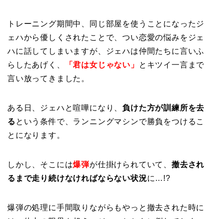
トレーニング期間中、同じ部屋を使うことになったジ
ェハから優しくされたことで、つい恋愛の悩みをジェ
ハに話してしまいますが、ジェハは仲間たちに言いふ
らしたあげく、
「君は女じゃない」
とキツイ一言まで
言い放ってきました。
ある日、ジェハと喧嘩になり、
負けた方が訓練所を去
る
という条件で、ランニングマシンで勝負をつけるこ
とになります。
しかし、そこには
爆弾
が仕掛けられていて、
撤去され
るまで走り続けなければならない状況
に…!?
爆弾の処理に手間取りながらもやっと撤去された時に