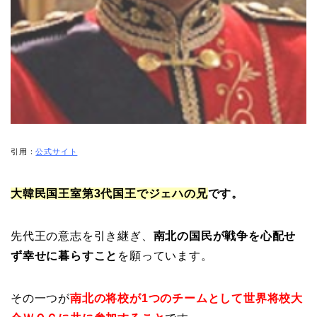
引用：
公式サイト
大韓民国王室第3代
国王
でジェハの兄
です。
先代王の意志を引き継ぎ、
南北の国民が戦争を心配せ
ず幸せに暮らすこと
を願っています。
その一つが
南北の将校が1つのチームとして世界将校大