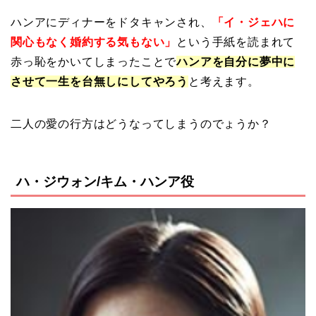
ハンアにディナーをドタキャンされ、
「イ・ジェハに
関心もなく婚約する気もない」
という手紙を読まれて
赤っ恥をかいてしまったことで
ハンアを自分に夢中に
させて
一生を台無し
にしてやろう
と考えます。
二人の愛の行方はどうなってしまうのでょうか？
ハ・ジウォン/キム・ハンア役