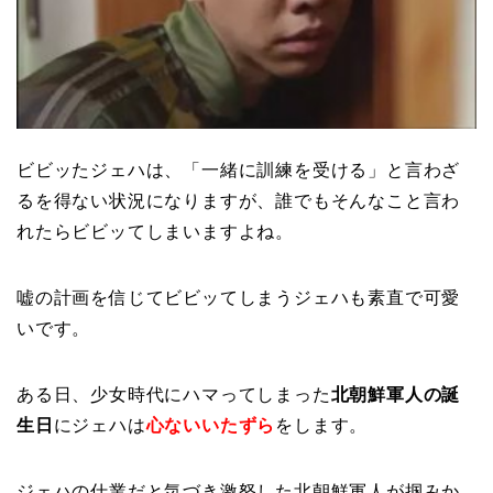
ビビッたジェハは、「一緒に訓練を受ける」と言わざ
るを得ない状況になりますが、誰でもそんなこと言わ
れたらビビッてしまいますよね。
嘘の計画を信じてビビッてしまうジェハも素直で可愛
いです。
ある日、少女時代にハマってしまった
北朝鮮軍人の
誕
生
日
にジェハは
心ないいたずら
をします。
ジェハの仕業だと気づき激怒した北朝鮮軍人が掴みか