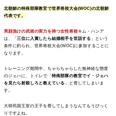
北朝鮮の
特殊部隊教官
で世界将校大会(WOC)の北朝鮮
代表です。
男顔負けの武術の実力を持つ女性将校
キム・ハンア
は、「
三位に入賞したら結婚相手を世話する
」という
条件に釣られ、世界将校大会(WOC)に参加することに
なります。
トレーニング期間中、ちゃらちゃらした無神経な態度
のジェハに、トイレで「
特殊部隊の教官でイ・ジェハ
を見たら射殺しろと教え
ている
」と脅してしまいま
す。
大韓民国王室の王子を脅してしまうなんてもうびっく
りですよね。