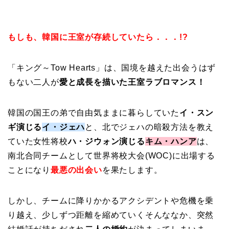
もしも、韓国に王室が存続していたら．．．!?
「キング～Tow Hearts」は、国境を越えた出会うはず
もない二人が
愛と成長を描いた
王室ラブロマンス！
韓国の国王の弟で自由気ままに暮らしていた
イ・スン
ギ演じる
イ・ジェハ
と、北でジェハの暗殺方法を教え
ていた女性将校
ハ・ジウォン演じる
キム・ハン
ア
は、
南北合同チームとして世界将校大会(WOC)に出場する
ことになり
最悪の出会い
を果たします。
しかし、チームに降りかかるアクシデントや危機を乗
り越え、少しずつ距離を縮めていくそんななか、突然