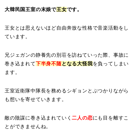
大韓民国王室の末娘で
王女
です。
王女とは思えないほど自由奔放な性格で音楽活動をし
ています。
兄ジェガンの静養先の別荘を訪ねていった際、事故に
巻き込まれて
下半身不随
となる大怪我
を負ってしまい
ます。
王室近衛隊中隊長を務めるシギョンとぶつかりながら
も想いを寄せていきます。
敵の陰謀に巻き込まれていく
二人の恋
にも目を離すこ
とができませんね。