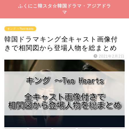
ふくにこ韓スタ☆韓国ドラマ・アジアドラ
マ
キング ～TwoHearts
韓国ドラマキング全キャスト画像付
きで相関図から登場人物を総まとめ
2021年2月2日