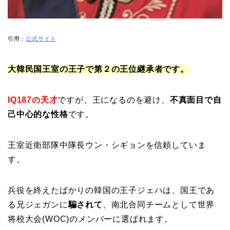
引用：
公式サイト
大韓民国王室の王子で第２の王位継承者です。
IQ187の天才
ですが、王になるのを避け、
不真面目で自
己中心的な性格
です。
王室近衛部隊中隊長ウン・シギョンを信頼していま
す。
兵役を終えたばかりの韓国の王子ジェハは、国王であ
る兄ジェガンに
騙されて
、南北合同チームとして世界
将校大会(WOC)のメンバーに選ばれます。