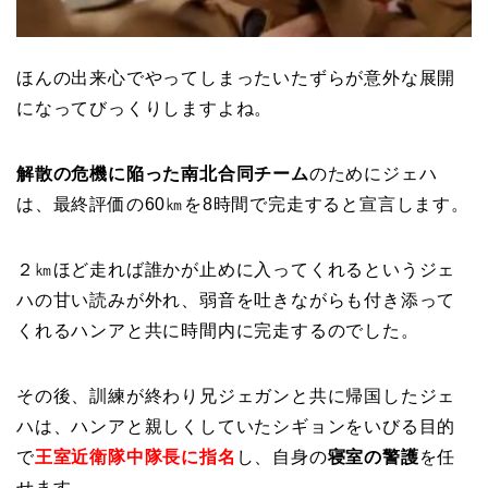
ほんの出来心でやってしまったいたずらが意外な展開
になってびっくりしますよね。
解散の危機に陥った南北合同チーム
のためにジェハ
は、最終評価の60㎞を8時間で完走すると宣言します。
２㎞ほど走れば誰かが止めに入ってくれるというジェ
ハの甘い読みが外れ、弱音を吐きながらも付き添って
くれるハンアと共に時間内に完走するのでした。
その後、訓練が終わり兄ジェガンと共に帰国したジェ
ハは、ハンアと親しくしていたシギョンをいびる目的
で
王室近衛隊中隊長に指
名
し、自身の
寝室の警護
を任
せます。