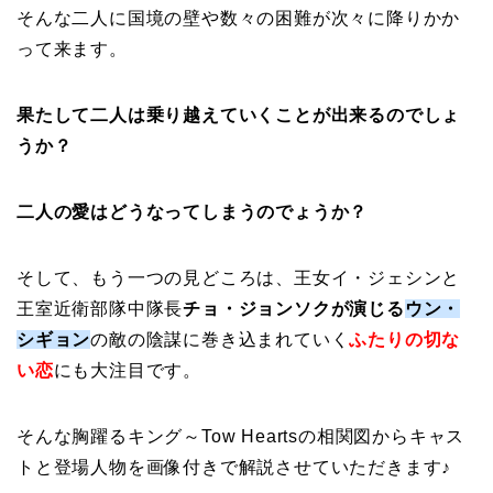
そんな二人に国境の壁や数々の困難が次々に降りかか
って来ます。
果たして二人は乗り越えていくことが出来るのでしょ
うか？
二人の愛はどうなってしまうのでょうか？
そして、もう一つの見どころは、王女イ・ジェシンと
王室近衛部隊中隊長
チョ・ジョンソクが
演じる
ウン・
シギョン
の敵の陰謀に巻き込まれていく
ふたりの切な
い恋
にも大注目です。
そんな胸躍るキング～Tow Heartsの相関図からキャス
トと登場人物を画像付きで解説させていただきます♪