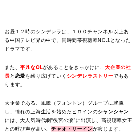
お昼１２時のシンデレラは、１００チャンネル以上あ
る中国テレビ界の中で、同時間帯視聴率NO.1となった
ドラマです。
また、
平凡なOL
があることをきっかけに、
大企業の社
長
と
恋愛
を繰り広げていく
シンデレラストリー
でもあ
ります。
大企業である、風騰（フォントン）グループに就職
し、憧れの上海生活を始めたヒロインの
シャンシャン
には、大人気時代劇“後宮の涙”に出演し、高視聴率女王
との呼び声が高い、
チャオ・リーイン
が演じます。