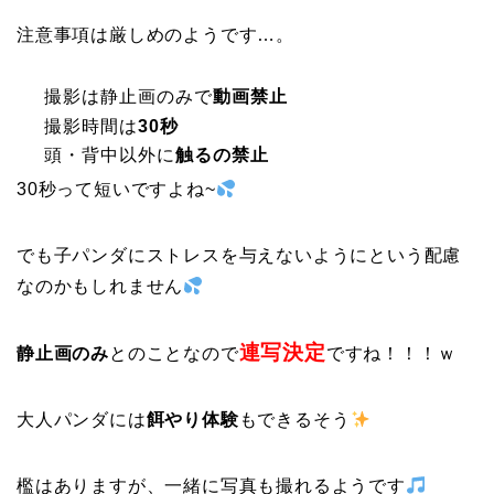
注意事項は厳しめのようです…。
撮影は静止画のみで
動画禁止
撮影時間は
30秒
頭・背中以外に
触るの禁止
30秒って短いですよね~
でも子パンダにストレスを与えないようにという配慮
なのかもしれません
連写決定
静止画のみ
とのことなので
ですね！！！ｗ
大人パンダには
餌やり体験
もできるそう
檻はありますが、一緒に写真も撮れるようです