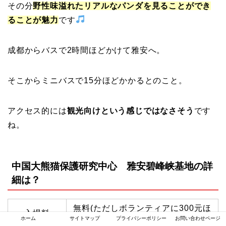
その分
野性味溢れたリアルなパンダを見ることができ
ることが魅力
です
成都からバスで2時間ほどかけて雅安へ。
そこからミニバスで15分ほどかかるとのこと。
アクセス的には
観光向けという感じではなさそう
です
ね。
中国大熊猫保護研究中心 雅安碧峰峡基地の詳
細は？
無料(ただしボランティアに300元ほ
入場料
どかかるとのこと)
日本円で4,833円
ホーム
サイトマップ
プライバシーポリシー
お問い合わせページ