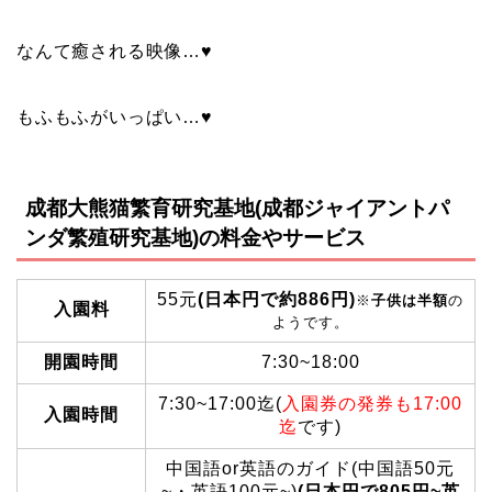
なんて癒される映像…♥
もふもふがいっぱい…♥
成都大熊猫繁育研究基地(成都ジャイアントパ
ンダ繁殖研究基地)の料金やサービス
55元
(
日本円で約886円
)
※
子供は半額
の
入園料
ようです。
開園時間
7:30~18:00
7:30~17:00迄(
入園券の発券も17:00
入園時間
迄
です)
中国語or英語のガイド(中国語50元
~・英語100元~)
(日本円で805円~英