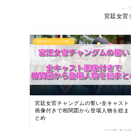
― 
宮廷女官
宮廷女官チャングムの誓い
宮廷女官チャングムの誓い全キャスト
画像付きで相関図から登場人物を総ま
とめ
2021年1月19