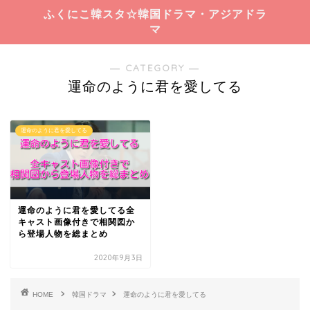
ふくにこ韓スタ☆韓国ドラマ・アジアドラ
マ
― CATEGORY ―
運命のように君を愛してる
運命のように君を愛してる
運命のように君を愛してる全
キャスト画像付きで相関図か
ら登場人物を総まとめ
2020年9月3日
HOME
韓国ドラマ
運命のように君を愛してる